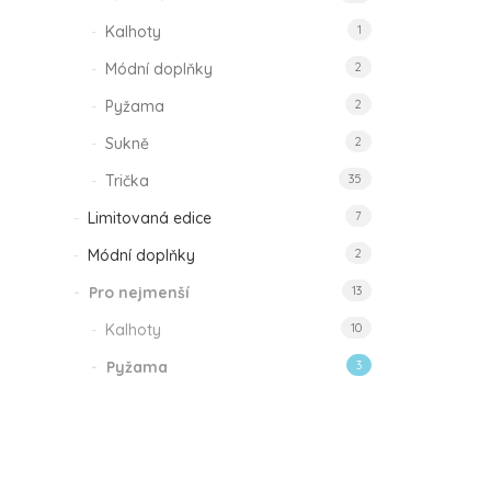
Kalhoty
1
Módní doplňky
2
Pyžama
2
Sukně
2
Trička
35
Limitovaná edice
7
Módní doplňky
2
Pro nejmenší
13
Kalhoty
10
Pyžama
3