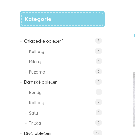
Kategorie
Chlapecké oblečení
9
Kalhoty
5
Mikiny
1
Pyžama
3
Dámské oblečení
5
Bundy
1
Kalhoty
2
Šaty
1
Trička
2
Dívčí oblečení
42