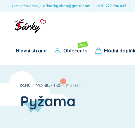
Péče o zákazníky:
odsarky.shop@gmail.com
+420 727 986 643
COOL
Pro dívky
Pro chlapce
Hlavní strana
Oblečení
Módní doplň
DOMŮ
/
PRO NEJMENŠÍ
/
PYŽAMA
Pyžama