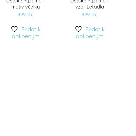
Dětské Pyžamo –
Dětské Pyžamo –
motiv včelky
vzor Letadla
499
Kč
499
Kč
Přidat k
Přidat k
Přidat
Přidat
oblíbeným
oblíbeným
k
k
oblíbeným
oblíbeným