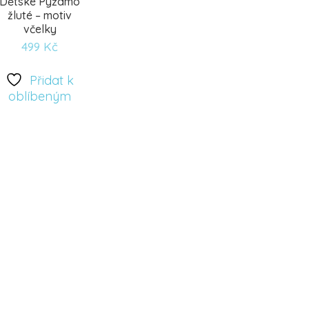
Dětské Pyžamo
žluté – motiv
včelky
499
Kč
Přidat
Přidat k
oblíbeným
k
oblíbeným