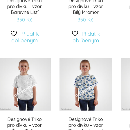
Designové Triko
Designové Triko
pro dívku – vzor
pro dívku – vzor
Barevné Listí
Bílý Mramor
350
Kč
350
Kč
Přidat k
Přidat k
Přidat
Přidat
oblíbeným
oblíbeným
k
k
oblíbeným
oblíbeným
Designové Triko
Designové Triko
pro dívku – vzor
pro dívku – vzor