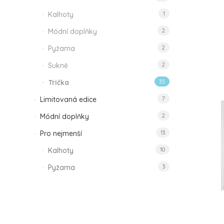
Kalhoty
1
Módní doplňky
2
Pyžama
2
Sukně
2
Trička
35
Limitovaná edice
7
Módní doplňky
2
Pro nejmenší
13
Kalhoty
10
Pyžama
3