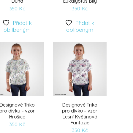
Duha
Eukalyptus Bílý
350
Kč
350
Kč
Přidat
Přidat
Přidat k
Přidat k
oblíbeným
oblíbeným
k
k
oblíbeným
oblíbeným
Designové Triko
Designové Triko
pro dívku – vzor
pro dívku – vzor
Hrošice
Lesní Květinová
Fantazie
350
Kč
350
Kč