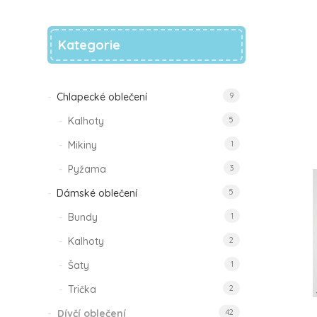
Kategorie
Chlapecké oblečení
9
Kalhoty
5
Mikiny
1
Pyžama
3
Dámské oblečení
5
Bundy
1
Kalhoty
2
Šaty
1
Trička
2
Dívčí oblečení
42