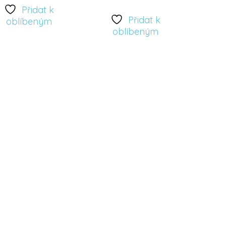
Přidat k
Přidat
Přidat
Přidat k
oblíbeným
oblíbeným
k
k
oblíbeným
oblíbeným
signové Triko
Designové Triko
o dívku – vzor
pro dívku – vzor
esní Zvířata
Lišky
350
Kč
350
Kč