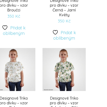
Designové Triko
Designové Triko
pro dívku – vzor
pro dívku – vzor
Broučci
Černá – Jarní
Květy
350
Kč
350
Kč
Přidat k
Přidat
Přidat
Přidat k
oblíbeným
oblíbeným
k
k
oblíbeným
oblíbeným
Designové Triko
Designové Triko
pro dívku – vzor
pro dívku – vzor