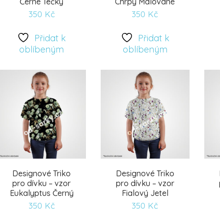
Černé Tečky
Chrpy Malované
350
Kč
350
Kč
Přidat
Přidat
Přidat k
Přidat k
oblíbeným
oblíbeným
k
k
oblíbeným
oblíbeným
Designové Triko
Designové Triko
pro dívku – vzor
pro dívku – vzor
Eukalyptus Černý
Fialový Jetel
350
Kč
350
Kč