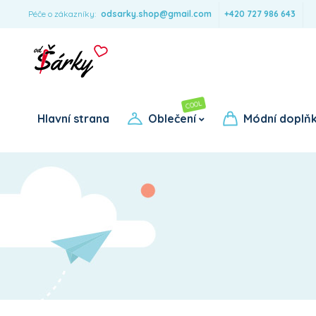
Péče o zákazníky:
odsarky.shop@gmail.com
+420 727 986 643
COOL
Pro dívky
Pro chlapce
Hlavní strana
Oblečení
Módní doplň