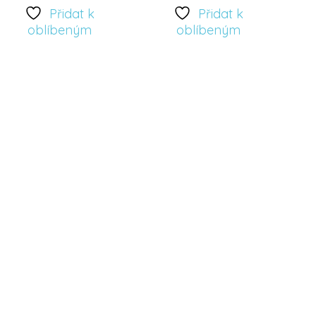
Přidat k
Přidat k
Přidat
Přidat
oblíbeným
oblíbeným
k
k
oblíbeným
oblíbeným
Designové Triko
Designové Triko
De
pro dívku – vzor
pro dívku – vzor
pr
Lesní Mláďata
Lesní Víla
L
350
Kč
350
Kč