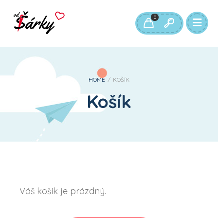
0
HOME
/
KOŠÍK
Košík
Váš košík je prázdný.