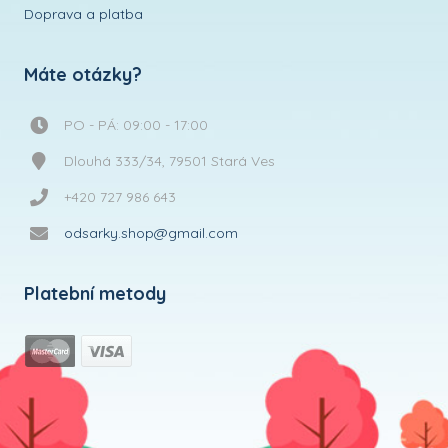
Doprava a platba
Máte otázky?
PO - PÁ: 09:00 - 17:00
Dlouhá 333/34, 79501 Stará Ves
+420 727 986 643
odsarky.shop@gmail.com
Platební metody