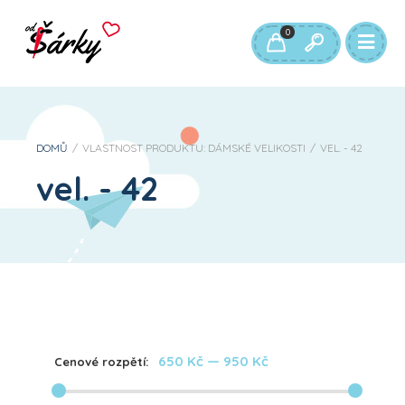
0
DOMŮ
/
VLASTNOST PRODUKTU: DÁMSKÉ VELIKOSTI
/
VEL. - 42
vel. - 42
650 Kč
—
950 Kč
Cenové rozpětí: