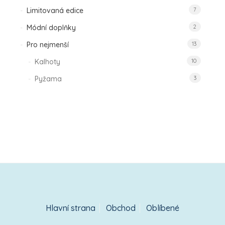
Limitovaná edice
7
Módní doplňky
2
Pro nejmenší
13
Kalhoty
10
Pyžama
3
Hlavní strana
Obchod
Oblíbené