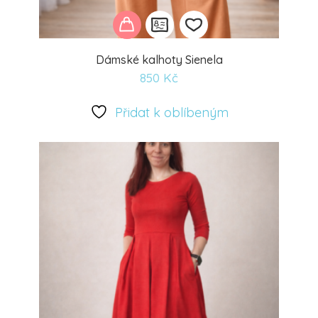
Dámské kalhoty Sienela
850
Kč
Přidat
k
Přidat k oblíbeným
oblíbeným