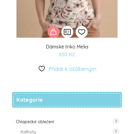
Dámské triko Melia
650
Kč
Přidat
k
Přidat k oblíbeným
oblíbeným
Kategorie
Chlapecké oblečení
9
Kalhoty
5