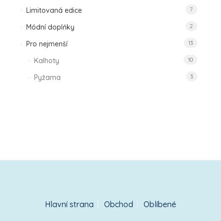
Limitovaná edice
7
Módní doplňky
2
Pro nejmenší
13
Kalhoty
10
Pyžama
3
Hlavní strana
Obchod
Oblíbené