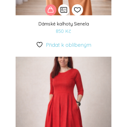
Dámské kalhoty Sienela
850
Kč
Přidat
k
Přidat k oblíbeným
oblíbeným