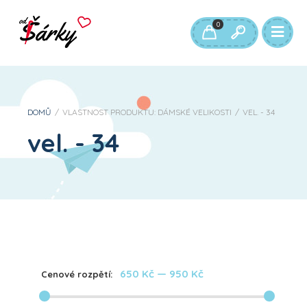
0
DOMŮ
/
VLASTNOST PRODUKTU: DÁMSKÉ VELIKOSTI
/
VEL. - 34
vel. - 34
650 Kč
—
950 Kč
Cenové rozpětí: