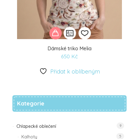
Dámské triko Melia
650
Kč
Přidat
k
Přidat k oblíbeným
oblíbeným
Kategorie
Chlapecké oblečení
9
Kalhoty
5