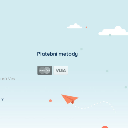
Platební metody
tará Ves
om