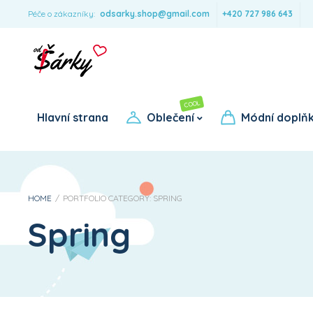
Péče o zákazníky:
odsarky.shop@gmail.com
+420 727 986 643
COOL
Pro dívky
Pro chlapce
Hlavní strana
Oblečení
Módní doplň
HOME
/
PORTFOLIO CATEGORY:
SPRING
Spring