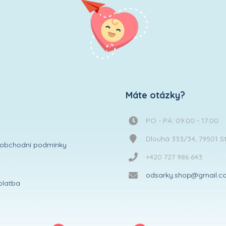
Máte otázky?
PO - PÁ: 09:00 - 17:00
Dlouhá 333/34, 79501 S
obchodní podmínky
+420 727 986 643
odsarky.shop@gmail.c
platba