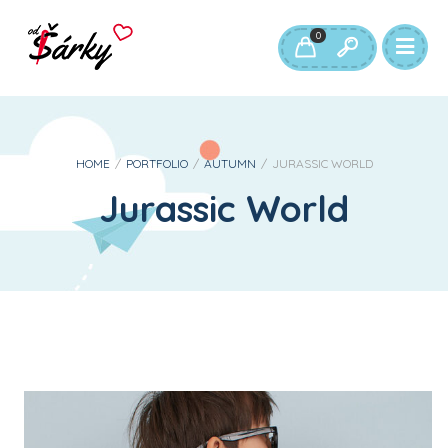
0
HOME
/
PORTFOLIO
/
AUTUMN
/
JURASSIC WORLD
Jurassic World