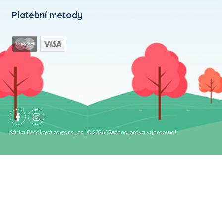
Platební metody
Šárka Běčáková od-sarky.cz | © 2026 Všechna práva vyhrazena!