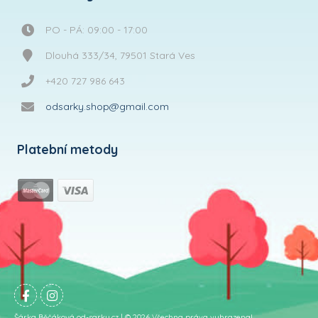
PO - PÁ: 09:00 - 17:00
Dlouhá 333/34, 79501 Stará Ves
+420 727 986 643
odsarky.shop@gmail.com
Platební metody
Šárka Běčáková od-sarky.cz | © 2026 Všechna práva vyhrazena!