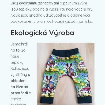
Díky
kvalitnímu zpracování
a pevným švům
jsou tepláky odolné a vydrží i ty nejdivočejší hry.
Navíc jsou snadno udržovatelné a odolné vůči
opakovanému praní, což ocení každá maminka.
Ekologická Výroba
Jsme hrdí
na to, že
naše
tepláky
Kalibu jsou
vyráběny
s
ohledem
na životní
prostředí
a
etické
pracovní