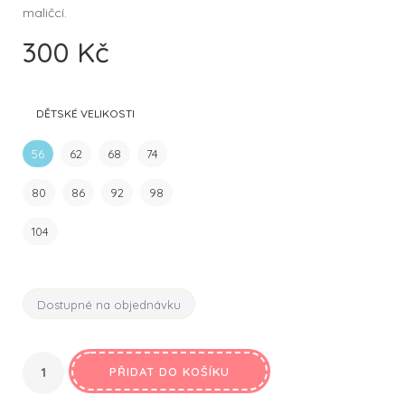
maličcí.
300
Kč
DĚTSKÉ VELIKOSTI
56
62
68
74
80
86
92
98
104
Dostupné na objednávku
PŘIDAT DO KOŠÍKU