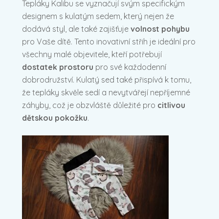
Tepláky Kalibu se vyznačují svým specifickým
designem s kulatým sedem, který nejen že
dodává styl, ale také zajišťuje
volnost pohybu
pro Vaše dítě. Tento inovativní střih je ideální pro
všechny malé objevitele, kteří potřebují
dostatek prostoru
pro své každodenní
dobrodružství. Kulatý sed také přispívá k tomu,
že tepláky skvěle sedí a nevytvářejí nepříjemné
záhyby, což je obzvláště důležité pro
citlivou
dětskou pokožku
.