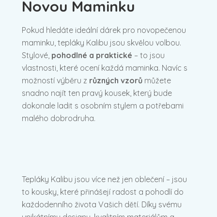
Novou Maminku
Pokud hledáte ideální dárek pro novopečenou
maminku, tepláky Kalibu jsou skvělou volbou.
Stylové,
pohodlné a praktické
– to jsou
vlastnosti, které ocení každá maminka. Navíc s
možností výběru z
různých vzorů
můžete
snadno najít ten pravý kousek, který bude
dokonale ladit s osobním stylem a potřebami
malého dobrodruha.
Tepláky Kalibu jsou více než jen oblečení – jsou
to kousky, které přinášejí radost a pohodlí do
každodenního života Vašich dětí. Díky svému
unikátnímu designu, kvalitním materiálům a