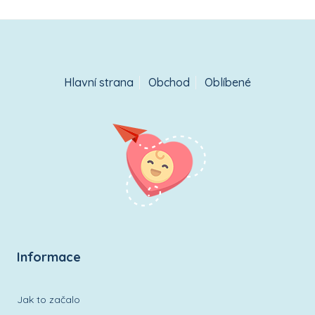
oblíbeným
Designové Triko pro dívku – vzor Lesní
Víla
350
Kč
Přidat