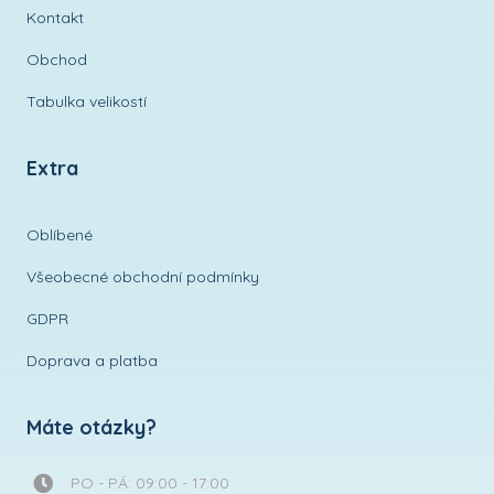
k
Přidat k oblíbeným
oblíbeným
Designové Triko pro dívku – vzor Lesní