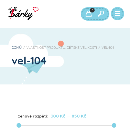
0
DOMŮ
/
VLASTNOST PRODUKTU: DĚTSKÉ VELIKOSTI
/
VEL-104
vel-104
300 Kč
—
850 Kč
Cenové rozpětí: