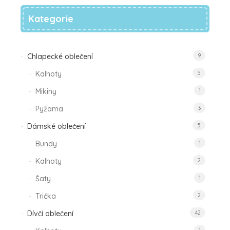
Designové Triko pro dívku – vzor Lesní
Květinová Fantazie
350
Kč
Přidat
k
Přidat k oblíbeným
oblíbeným