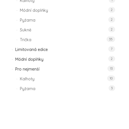
Designové Triko pro dívku – vzor Lesní
Mláďata
350
Kč
Přidat
k
Přidat k oblíbeným