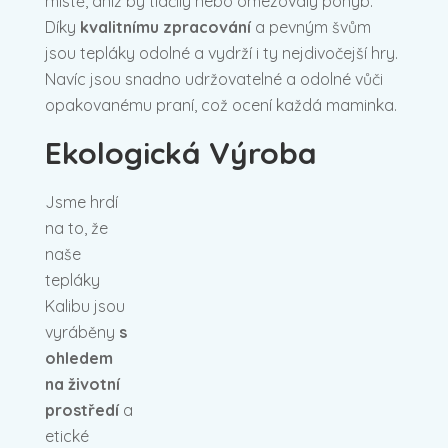
místě, aniž by tlačily nebo omezovaly pohyb.
Díky
kvalitnímu zpracování
a pevným švům
jsou tepláky odolné a vydrží i ty nejdivočejší hry.
Navíc jsou snadno udržovatelné a odolné vůči
opakovanému praní, což ocení každá maminka.
Ekologická Výroba
Jsme hrdí
na to, že
naše
tepláky
Kalibu jsou
vyráběny
s
ohledem
na životní
prostředí
a
etické