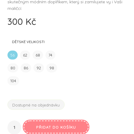
skutečným módním doplňkem, který si zamilujete vy i Vaši
maličcí.
300
Kč
DĚTSKÉ VELIKOSTI
56
62
68
74
80
86
92
98
104
Dostupné na objednávku
PŘIDAT DO KOŠÍKU