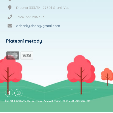
Dlouhá 333/34, 79501 Stará Ves
+420 727 986 643
odsarky.shop@gmail.com
Platební metody
Šárka Běčáková od-sarky.cz | © 2026 Všechna práva vyhrazena!