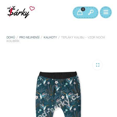
0
DOMŮ
/
PRO NEJMENŠÍ
/
KALHOTY
/
TEPLÁKY KALIBU – VZOR NOČNÍ
KOLIBŘÍK
🔍