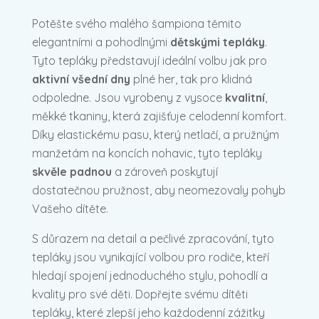
Potěšte svého malého šampiona těmito
elegantními a pohodlnými
dětskými tepláky
.
Tyto tepláky představují ideální volbu jak pro
aktivní všední dny
plné her, tak pro klidná
odpoledne. Jsou vyrobeny z vysoce
kvalitní
,
měkké tkaniny, která zajišťuje celodenní komfort.
Díky elastickému pasu, který netlačí, a pružným
manžetám na koncích nohavic, tyto tepláky
skvěle padnou
a zároveň poskytují
dostatečnou pružnost, aby neomezovaly pohyb
Vašeho dítěte.
S důrazem na detail a pečlivé zpracování, tyto
tepláky jsou vynikající volbou pro rodiče, kteří
hledají spojení jednoduchého stylu, pohodlí a
kvality pro své děti. Dopřejte svému dítěti
tepláky, které zlepší jeho každodenní zážitky