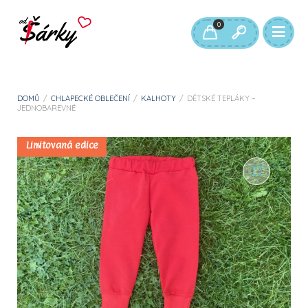
0
DOMŮ
/
CHLAPECKÉ OBLEČENÍ
/
KALHOTY
/
DĚTSKÉ TEPLÁKY –
JEDNOBAREVNÉ
Limitovaná edice