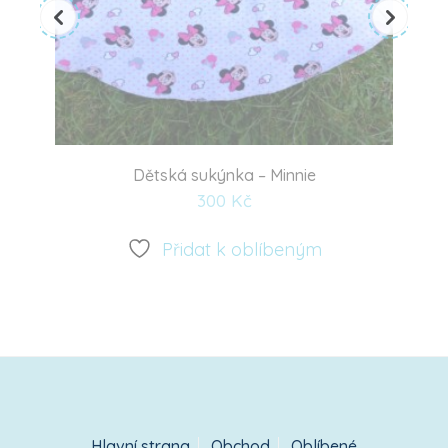
Dětská sukýnka – Minnie
300
Kč
Přidat
k
Přidat k oblíbeným
oblíbeným
Hlavní strana
Obchod
Oblíbené