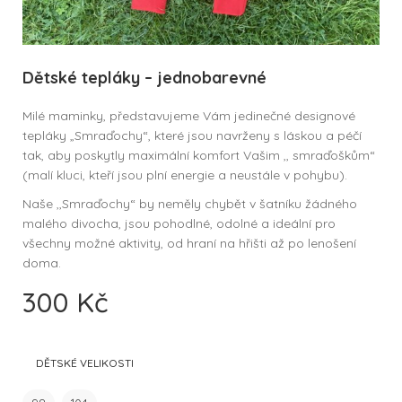
Dětské tepláky – jednobarevné
Milé maminky, představujeme Vám jedinečné designové
tepláky „Smraďochy“, které jsou navrženy s láskou a péčí
tak, aby poskytly maximální komfort Vašim ,, smraďoškům“
(malí kluci, kteří jsou plní energie a neustále v pohybu).
Naše ,,Smraďochy“ by neměly chybět v šatníku žádného
malého divocha, jsou pohodlné, odolné a ideální pro
všechny možné aktivity, od hraní na hřišti až po lenošení
doma.
300
Kč
DĚTSKÉ VELIKOSTI