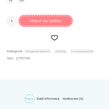
98
104
PŘIDAT DO KOŠÍKU
Kategorie
,
,
Chlapecké oblečení
Kalhoty
Limitovaná edice
SKU:
27757704
Přidat k
oblíbeným
Popis
Další informace
Hodnocení (0)